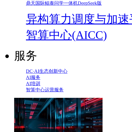
鼎天国际鲲泰问学一体机DeepSeek版
异构算力调度与加速
智算中心(AICC)
服务
DC·AI生态创新中心
AI服务
AI培训
智算中心运营服务