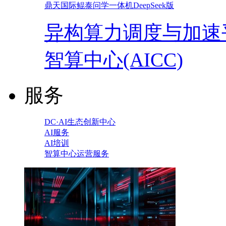
鼎天国际鲲泰问学一体机DeepSeek版
异构算力调度与加速
智算中心(AICC)
服务
DC·AI生态创新中心
AI服务
AI培训
智算中心运营服务