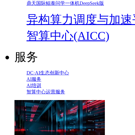
鼎天国际鲲泰问学一体机DeepSeek版
异构算力调度与加速
智算中心(AICC)
服务
DC·AI生态创新中心
AI服务
AI培训
智算中心运营服务