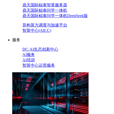
鼎天国际鲲泰智算服务器
鼎天国际鲲泰问学一体机
鼎天国际鲲泰问学一体机DeepSeek版
异构算力调度与加速平台
智算中心(AICC)
服务
DC·AI生态创新中心
AI服务
AI培训
智算中心运营服务