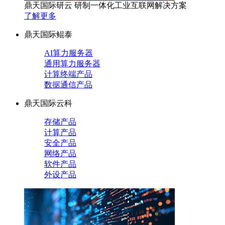
鼎天国际研云 研制一体化工业互联网解决方案
了解更多
鼎天国际鲲泰
AI算力服务器
通用算力服务器
计算终端产品
数据通信产品
鼎天国际云科
存储产品
计算产品
安全产品
网络产品
软件产品
外设产品