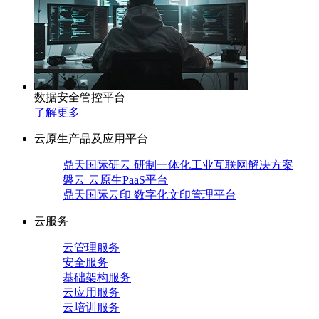
数据安全管控平台
了解更多
云原生产品及应用平台
鼎天国际研云 研制一体化工业互联网解决方案
磐云 云原生PaaS平台
鼎天国际云印 数字化文印管理平台
云服务
云管理服务
安全服务
基础架构服务
云应用服务
云培训服务