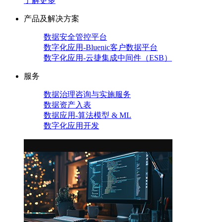
了解更多
产品及解决方案
数据安全管控平台
数字化应用-Bluenic客户数据平台
数字化应用-云捷集成中间件（ESB）
服务
数据治理咨询与实施服务
数据资产入表
数据应用-算法模型 & ML
数字化应用开发