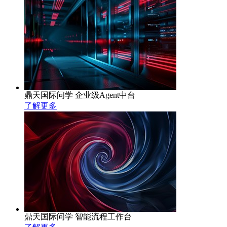
鼎天国际问学 企业级Agent中台
了解更多
鼎天国际问学 智能流程工作台