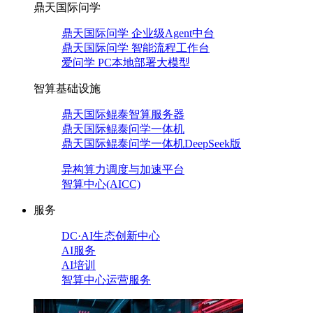
鼎天国际问学
鼎天国际问学 企业级Agent中台
鼎天国际问学 智能流程工作台
爱问学 PC本地部署大模型
智算基础设施
鼎天国际鲲泰智算服务器
鼎天国际鲲泰问学一体机
鼎天国际鲲泰问学一体机DeepSeek版
异构算力调度与加速平台
智算中心(AICC)
服务
DC·AI生态创新中心
AI服务
AI培训
智算中心运营服务