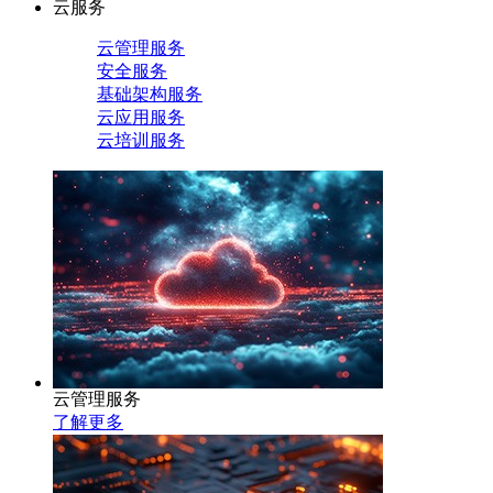
云服务
云管理服务
安全服务
基础架构服务
云应用服务
云培训服务
云管理服务
了解更多